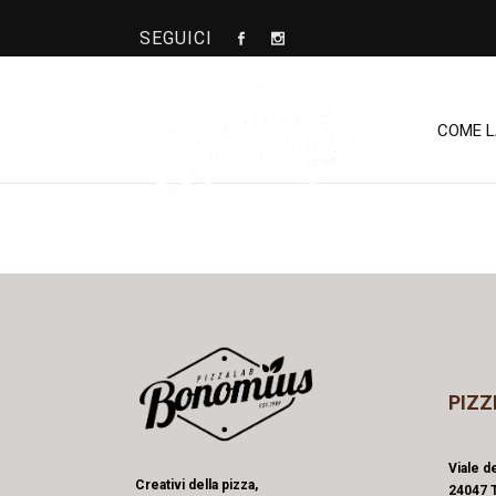
SEGUICI
AUTHOR: QUIDADMIN
COME 
No posts were found.
PIZZ
Viale de
Creativi della pizza,
24047 T