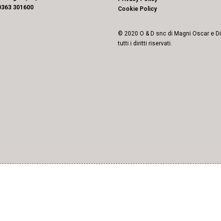
0363 301600
Cookie Policy
© 2020 O & D snc di Magni Oscar e D
tutti i diritti riservati.