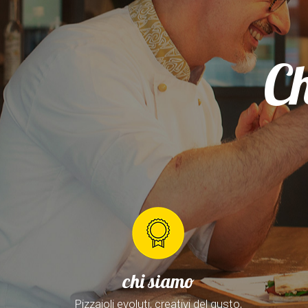
Ch
chi siamo
Pizzaioli evoluti, creativi del gusto,