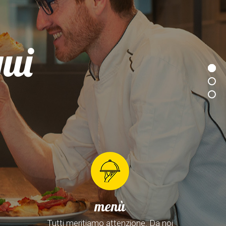
qui
menù
Tutti meritiamo attenzione. Da noi