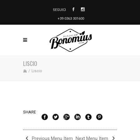
SEGUICI
+39 0363 301600
LISCIO
/
Liscio
SHARE
Previous Menu Item
Next Menu Item