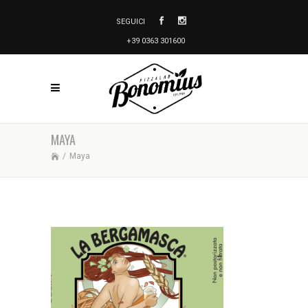
SEGUICI
+39 0363 301600
MAYA
/
Maya