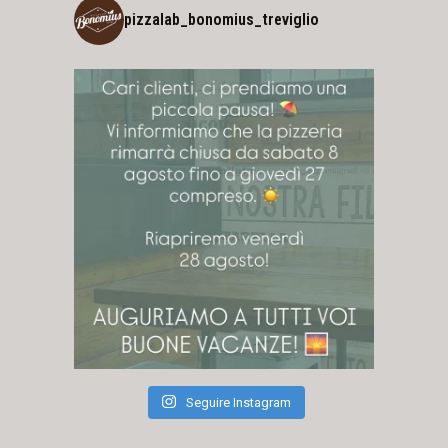
pizzalab_bonomius_treviglio
Seguire Instagram