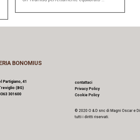
ERIA BONOMIUS
l Partigiano, 41
contattaci
reviglio (BG)
Privacy Policy
0363 301600
Cookie Policy
© 2020 O & D snc di Magni Oscar e D
tutti i diritti riservati.