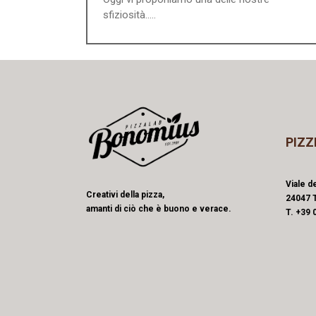
sfiziosità.....
PIZZ
Viale de
Creativi della pizza,
24047 T
amanti di ciò che è buono e verace.
T. +39 