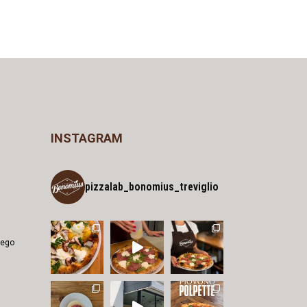
INSTAGRAM
pizzalab_bonomius_treviglio
iego