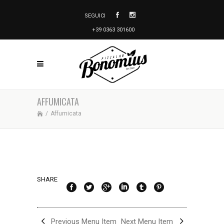
SEGUICI
+39 0363 301600
AFFUMICATA
/
Affumicata
SHARE
Previous Menu Item
Next Menu Item