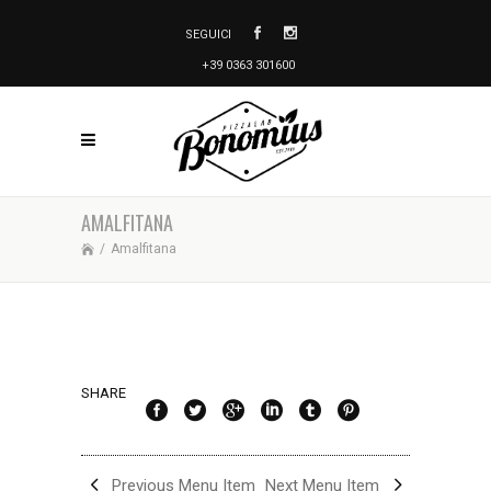
SEGUICI
+39 0363 301600
AMALFITANA
/
Amalfitana
SHARE
Previous Menu Item
Next Menu Item