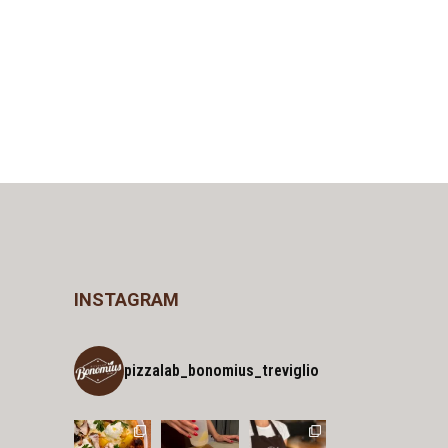
INSTAGRAM
pizzalab_bonomius_treviglio