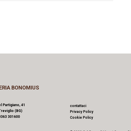
ERIA BONOMIUS
l Partigiano, 41
contattaci
reviglio (BG)
Privacy Policy
0363 301600
Cookie Policy