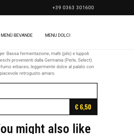
+39 0363 301600
/
Bionda
ionda
MENÙ BEVANDE
MENU DOLCI
er. Bassa fermentazione, malti (pils) e luppoli
eschi provenienti dalla Germania (Perle, Select).
ofumo erbaceo, leggermente dolce al palato con
piacevole retrogusto amaro.
€ 6,50
ou might also like