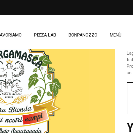
LAVORIAMO
PIZZA LAB
BONPANOZZO
MENÙ
B
Lag
ted
Pr
un 
Y