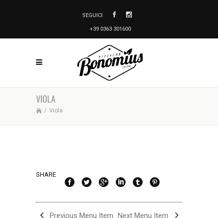
SEGUICI
+39 0363 301600
VIOLA
/
Viola
SHARE
Previous Menu Item
Next Menu Item