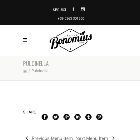
SEGUICI
+39 0363 301600
PULCINELLA
/
Pulcinella
SHARE
Previous Menu Item
Next Menu Item