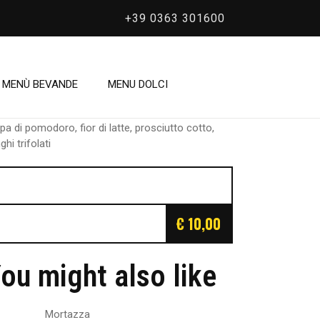
+39 0363 301600
/
Prosciutto e Funghi
rosciutto e Funghi
MENÙ BEVANDE
MENU DOLCI
pa di pomodoro, fior di latte, prosciutto cotto,
ghi trifolati
€ 10,00
ou might also like
Mortazza