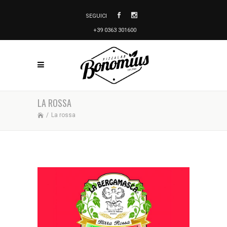
SEGUICI
+39 0363 301600
LA ROSSA
/
La rossa