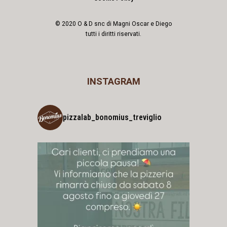
© 2020 O & D snc di Magni Oscar e Diego
tutti i diritti riservati.
INSTAGRAM
pizzalab_bonomius_treviglio