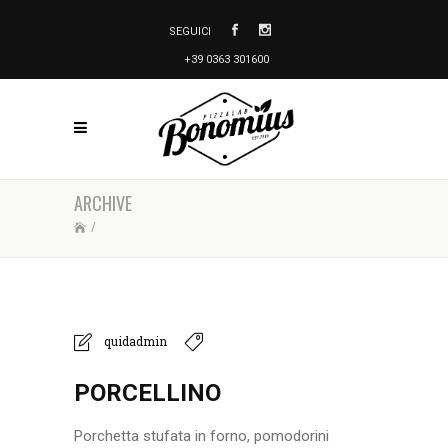
SEGUICI
+39 0363 301600
ARCHIVE
/
quidadmin
PORCELLINO
Porchetta stufata in forno, pomodorini