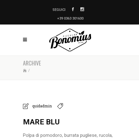
SEGUICI
+39 0363 301600
ARCHIVE
/
quidadmin
MARE BLU
Polpa di pomodoro, burrata pugliese, rucola,