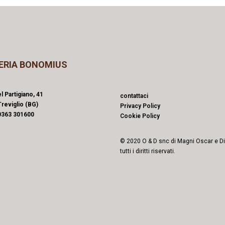
ERIA BONOMIUS
l Partigiano, 41
contattaci
reviglio (BG)
Privacy Policy
0363 301600
Cookie Policy
© 2020 O & D snc di Magni Oscar e D
tutti i diritti riservati.