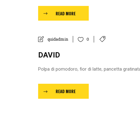
READ MORE
quidadmin
0
DAVID
Polpa di pomodoro, fior di latte, pancetta gratinata,
READ MORE