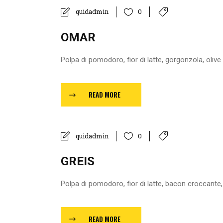
quidadmin
0
OMAR
Polpa di pomodoro, fior di latte, gorgonzola, olive
READ MORE
quidadmin
0
GREIS
Polpa di pomodoro, fior di latte, bacon croccante, p
READ MORE