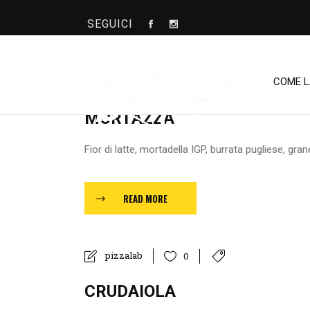
SEGUICI
ARCHIVE
COME 
pizzalab
0
MORTAZZA
Fior di latte, mortadella IGP, burrata pugliese, granel
READ MORE
pizzalab
0
CRUDAIOLA