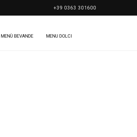
+39 0363 301600
/
MENÙ BEVANDE
MENU DOLCI