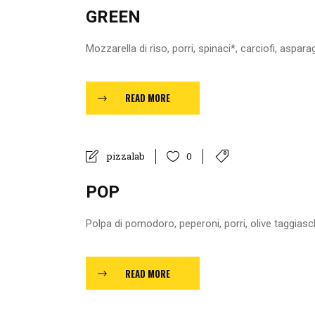
GREEN
Mozzarella di riso, porri, spinaci*, carciofi, asparag
READ MORE
pizzalab
0
POP
Polpa di pomodoro, peperoni, porri, olive taggiasche
READ MORE